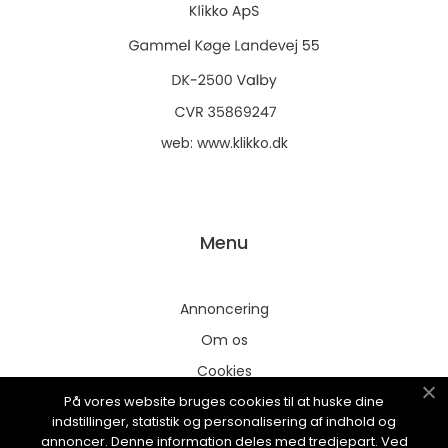
web:
www.klikko.dk
Menu
Annoncering
Om os
Cookies
På vores website bruges cookies til at huske dine
Kontakt os
indstillinger, statistik og personalisering af indhold og
Sitemap
annoncer. Denne information deles med tredjepart. Ved