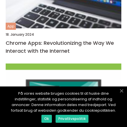
App
18. January 2024
Chrome Apps: Revolutionizing the Way We
Interact with the Internet
På vores website bruges cookies til at huske dine
indstillinger, statistik og personalisering af indhold og
annoncer. Denne information deles med tredjepart. Ved
fortsat brug af websiden godkender du cookiepolitikken.
Ok
Privatlivspolitik