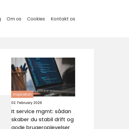
g
Om os
Cookies
Kontakt os
inspiration
02. February 2026
It service mgmt: sådan
skaber du stabil drift og
gode brugeroplevelser