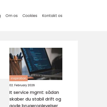
g
Om os
Cookies
Kontakt os
inspiration
02. February 2026
It service mgmt: sådan
skaber du stabil drift og
gode brugeroplevelser