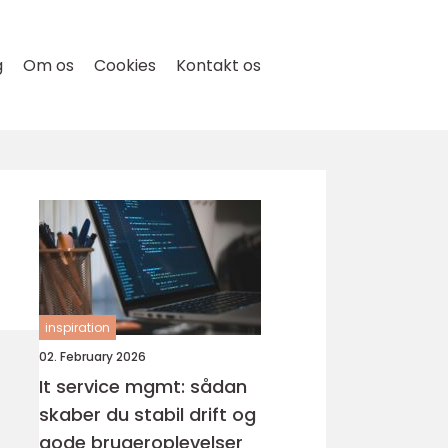
g
Om os
Cookies
Kontakt os
inspiration
02. February 2026
It service mgmt: sådan
skaber du stabil drift og
gode brugeroplevelser