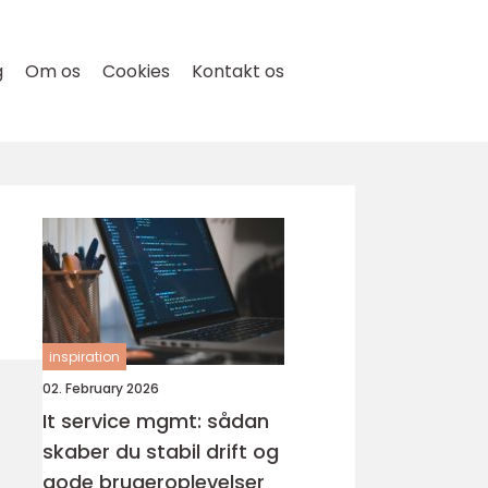
g
Om os
Cookies
Kontakt os
inspiration
02. February 2026
It service mgmt: sådan
skaber du stabil drift og
gode brugeroplevelser