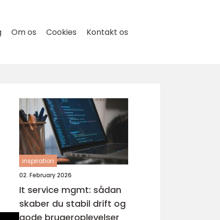
g
Om os
Cookies
Kontakt os
inspiration
02. February 2026
It service mgmt: sådan
skaber du stabil drift og
gode brugeroplevelser