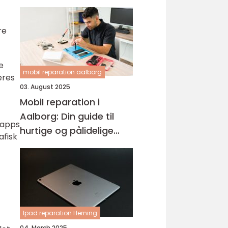
re
e
mobil reparation aalborg
eres
03. August 2025
Mobil reparation i
Aalborg: Din guide til
e apps
hurtige og pålidelige
afisk
løsninger
Ipad reparation Herning
04. March 2025