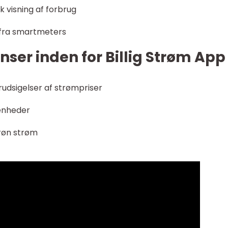
k visning af forbrug
 fra smartmeters
ser inden for Billig Strøm App
rudsigelser af strømpriser
enheder
grøn strøm