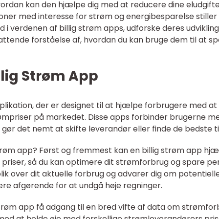
hvordan kan den hjælpe dig med at reducere dine eludgift
er med interesse for strøm og energibesparelse stiller 
ned i verdenen af billig strøm apps, udforske deres udvikling
ttende forståelse af, hvordan du kan bruge dem til at s
illig Strøm App
plikation, der er designet til at hjælpe forbrugere med at
trømpriser på markedet. Disse apps forbinder brugerne m
gør det nemt at skifte leverandør eller finde de bedste ti
 strøm app? Først og fremmest kan en billig strøm app hj
e priser, så du kan optimere dit strømforbrug og spare pe
ik over dit aktuelle forbrug og advarer dig om potentiell
re afgørende for at undgå høje regninger.
trøm app få adgang til en bred vifte af data om strømfor
med at holde øje med forskellige strømleverandørers pris