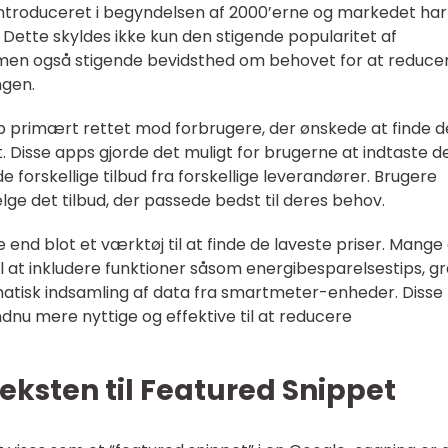
 introduceret i begyndelsen af 2000’erne og markedet har
n. Dette skyldes ikke kun den stigende popularitet af
men også stigende bevidsthed om behovet for at reduce
ngen.
pp primært rettet mod forbrugere, der ønskede at finde d
. Disse apps gjorde det muligt for brugerne at indtaste d
e forskellige tilbud fra forskellige leverandører. Brugere
e det tilbud, der passede bedst til deres behov.
e end blot et værktøj til at finde de laveste priser. Mang
l at inkludere funktioner såsom energibesparelsestips, gr
matisk indsamling af data fra smartmeter-enheder. Disse
dnu mere nyttige og effektive til at reducere
Teksten til Featured Snippet