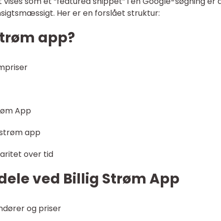
t vises som et “featured snippet” i en Google-søgning er 
nsigtsmæssigt. Her er en forslået struktur:
 strøm app?
mpriser
trøm App
g strøm app
aritet over tid
dele ved Billig Strøm App
dører og priser