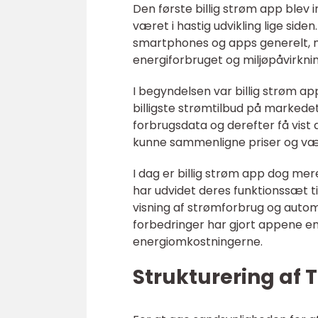
Den første billig strøm app blev
været i hastig udvikling lige side
smartphones og apps generelt, 
energiforbruget og miljøpåvirkni
I begyndelsen var billig strøm a
billigste strømtilbud på markedet
forbrugsdata og derefter få vist d
kunne sammenligne priser og vælg
I dag er billig strøm app dog mer
har udvidet deres funktionssæt ti
visning af strømforbrug og auto
forbedringer har gjort appene en
energiomkostningerne.
Strukturering af 