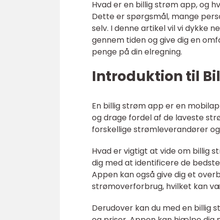
Hvad er en billig strøm app, og 
Dette er spørgsmål, mange person
selv. I denne artikel vil vi dykke 
gennem tiden og give dig en omfa
penge på din elregning.
Introduktion til B
En billig strøm app er en mobilap
og drage fordel af de laveste s
forskellige strømleverandører og 
Hvad er vigtigt at vide om billig
dig med at identificere de bedst
Appen kan også give dig et overbl
strømoverforbrug, hvilket kan væ
Derudover kan du med en billig s
og priser. Appen kan hjælpe dig 