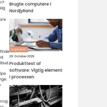
er?
Brugte computere i
sig
Nordjylland
pare
inspiration
 finde
29. October 2025
ed
lbud.
Produkttest af
software: Vigtig element
ælpe
i processen
nge.
e
brug
er