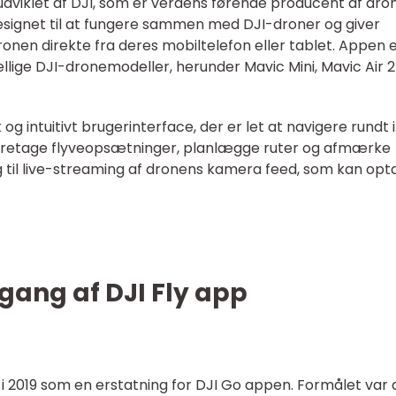
udviklet af DJI, som er verdens førende producent af dro
esignet til at fungere sammen med DJI-droner og giver
onen direkte fra deres mobiltelefon eller tablet. Appen 
ige DJI-dronemodeller, herunder Mavic Mini, Mavic Air 2
 og intuitivt brugerinterface, der er let at navigere rundt 
foretage flyveopsætninger, planlægge ruter og afmærke
 til live-streaming af dronens kamera feed, som kan opt
gang af DJI Fly app
 i 2019 som en erstatning for DJI Go appen. Formålet var 