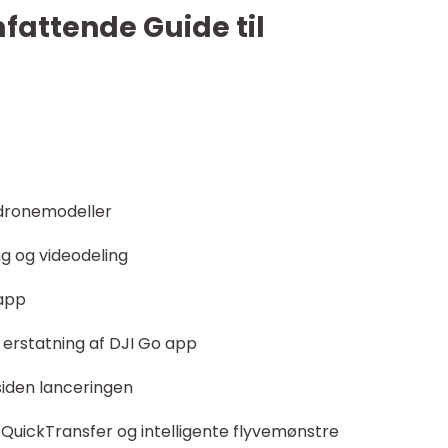
mfattende Guide til
 dronemodeller
ng og videodeling
 app
 erstatning af DJI Go app
siden lanceringen
m QuickTransfer og intelligente flyvemønstre