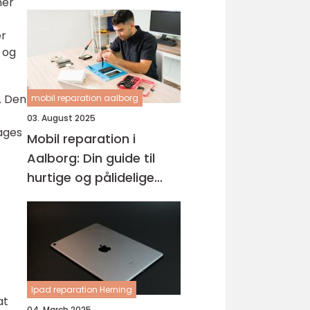
ner
er
 og
i. Den
mobil reparation aalborg
03. August 2025
ages
Mobil reparation i
Aalborg: Din guide til
hurtige og pålidelige
løsninger
Ipad reparation Herning
at
04. March 2025