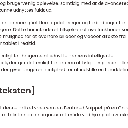
 og brugervenlig oplevelse, samtidig med at de avancere
kunne udnyttes fuldt ud.
appen gennemgået flere opdateringer og forbedringer for 
ere. Dette har inkluderet tilføjelsen af nye funktioner s
 mulighed for at overføre billeder og videoer direkte fra
 tablet i realtid.
muligt for brugerne at udnytte dronens intelligente
k, der gør det muligt for dronen at følge en person eller
der giver brugeren mulighed for at indstille en foruddefi
 teksten]
at denne artikel vises som en Featured Snippet på en Goo
urere teksten på en organiseret måde ved hjælp af overskr