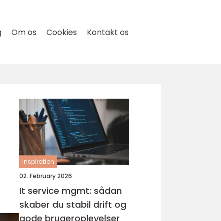
g
Om os
Cookies
Kontakt os
inspiration
02. February 2026
It service mgmt: sådan
skaber du stabil drift og
gode brugeroplevelser