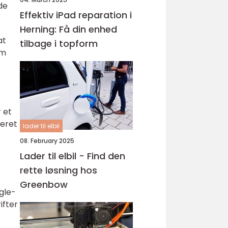
de
Effektiv iPad reparation i
Herning: Få din enhed
at
tilbage i topform
om
 et
neret
lader til elbil
08. February 2025
Lader til elbil - Find den
rette løsning hos
Greenbow
gle-
ifter