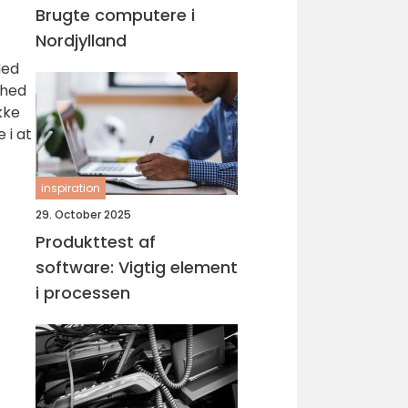
Brugte computere i
Nordjylland
Med
ghed
kke
 i at
inspiration
29. October 2025
Produkttest af
software: Vigtig element
i processen