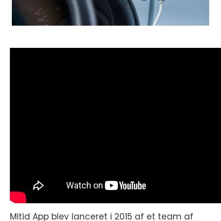
Mitid App blev lanceret i 2015 af et team af