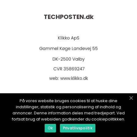
TECHPOSTEN.
dk
web:
www.klikko.dk
På vores website bruges cookies til at huske dine
indstillinger, statistik og personalisering af indhold og
Menu
annoncer. Denne information deles med tredjepart. Ved
fortsat brug af websiden godkender du cookiepolitikken.
Ok
Privatlivspolitik
Annoncering